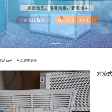
式电暖器
暖炉系列
>
对流式电暖器
对流