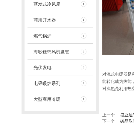
蒸发式冷风扇
商用开水器
燃气锅炉
海歌钰锦风机盘管
光伏发电
对流式电暖器是
能转化成为热能
电采暖炉系列
对流热是利用热
大型商用冷暖
上一个：
盛亚迪3
下一个：
碳晶取